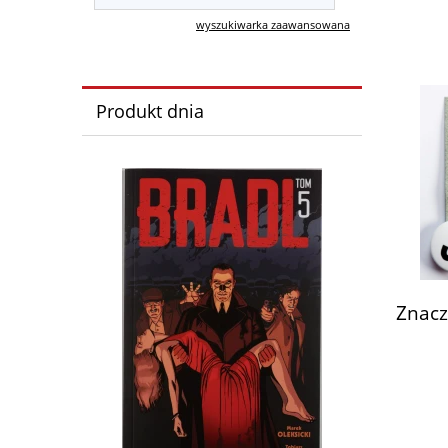
wyszukiwarka zaawansowana
Produkt dnia
Znacz