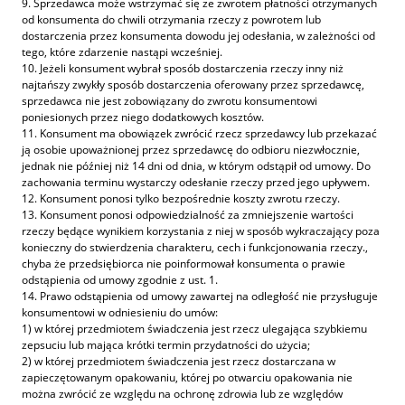
9. Sprzedawca może wstrzymać się ze zwrotem płatności otrzymanych
od konsumenta do chwili otrzymania rzeczy z powrotem lub
dostarczenia przez konsumenta dowodu jej odesłania, w zależności od
tego, które zdarzenie nastąpi wcześniej.
10. Jeżeli konsument wybrał sposób dostarczenia rzeczy inny niż
najtańszy zwykły sposób dostarczenia oferowany przez sprzedawcę,
sprzedawca nie jest zobowiązany do zwrotu konsumentowi
poniesionych przez niego dodatkowych kosztów.
11. Konsument ma obowiązek zwrócić rzecz sprzedawcy lub przekazać
ją osobie upoważnionej przez sprzedawcę do odbioru niezwłocznie,
jednak nie później niż 14 dni od dnia, w którym odstąpił od umowy. Do
zachowania terminu wystarczy odesłanie rzeczy przed jego upływem.
12. Konsument ponosi tylko bezpośrednie koszty zwrotu rzeczy.
13. Konsument ponosi odpowiedzialność za zmniejszenie wartości
rzeczy będące wynikiem korzystania z niej w sposób wykraczający poza
konieczny do stwierdzenia charakteru, cech i funkcjonowania rzeczy.,
chyba że przedsiębiorca nie poinformował konsumenta o prawie
odstąpienia od umowy zgodnie z ust. 1.
14. Prawo odstąpienia od umowy zawartej na odległość nie przysługuje
konsumentowi w odniesieniu do umów:
1) w której przedmiotem świadczenia jest rzecz ulegająca szybkiemu
zepsuciu lub mająca krótki termin przydatności do użycia;
2) w której przedmiotem świadczenia jest rzecz dostarczana w
zapieczętowanym opakowaniu, której po otwarciu opakowania nie
można zwrócić ze względu na ochronę zdrowia lub ze względów