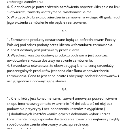
złożonego zamówienia.
4. Klient dokonuje potwierdzenia zamówienia poprzez kliknięcie na link
"Potwierdź", zawarty w otrzymanej wiadomości e-mail.
5. W przypadku braku potwierdzenia zamówienia w ciągu 48 godzin od
jego złożenia zamówienie nie będzie realizowane.
§ 5.
1. Zamówione produkty dostarczane będą za pośrednictwem Poczty
Polskiej pod adres podany przez klienta w formularzu zamówienia.
2. Koszt dostawy jest pokrywany przez klienta.
3. Wysokość kosztów dostawy produktu podawana jest poprzez
uwidocznienie kosztu dostawy na stronie zamówienia.
4. Sprzedawca oświadcza, że obowiązującą klienta ceną sprzedaży
poszczególnych produktów jest cena określona w potwierdzeniu
zamówienia. Cena ta jest ceną brutto i obejmuje podatek od towarów i
usług zgodnie z obowiązującą stawką.
§ 6.
1. Klient, który jest konsumentem, i zawarł umowę za pośrednictwem
sklepu internetowego może w terminie 14 dni odstąpić od niej bez
podawania przyczyny i bez ponoszenia kosztów, z wyjątkiem {
1) dodatkowych kosztów wynikających z dokonania wyboru przez
konsumenta innego sposobu dostarczenia towaru niż najtańszy zwykły
sposób dostarczenia oferowany przez sprzedawcę;