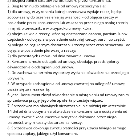
2) bezpośrednich kosztów zwrotu towaru przez konsumenta.
2. Bieg terminu do odstąpienia od umowy rozpoczyna się:
1) dla umowy, w wykonaniu której sprzedawca wydaje rzecz, będąc
zobowiązany do przeniesienia jej własności - od objęcia rzeczy w
posiadanie przez konsumenta lub wskazaną przez niego osobę trzecią
inną niż przewoźnik, a w przypadku umowy, która:
a) obejmuje wiele rzeczy, które są dostarczane osobno, partiami lub w
częściach - od objęcia w posiadanie ostatniej rzeczy, partii lub części,
b) polega na regularnym dostarczaniu rzeczy przez czas oznaczony - od
objęcia w posiadanie pierwszej z rzeczy;
2) dla pozostałych umów - od dnia zawarcia umowy.
3. Konsument może odstąpić od umowy, składając przedsiębiorcy
oświadczenie o odstąpieniu od umowy.
4. Do zachowania terminu wystarczy wysłanie oświadczenia przed jego
upływem.
5. W przypadku odstąpienia od umowy zawartej na odległość umowę
uważa się za niezawartą.
6. Jeżeli konsument złożył oświadczenie o odstąpieniu od umowy zanim
sprzedawca przyjął jego ofertę, oferta przestaje wiązać.
7. Sprzedawca ma obowiązek niezwłocznie, nie później niż w terminie
14 dni od dnia otrzymania oświadczenia konsumenta o odstąpieniu od
umowy, zwrócić konsumentowi wszystkie dokonane przez niego
płatności, w tym koszty dostarczenia rzeczy.
8. Sprzedawca dokonuje zwrotu płatności przy użyciu takiego samego
sposobu zapłaty, jakiego użył konsument.