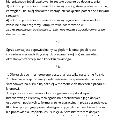
higienicznych, jeżeli opakowanie zostało otwarte po dostarczeniu;
3) w której przedmiotem świadczenia są rzeczy, które po dostarczeniu,
ze względu na swój charakter, zostają nierozłącznie połączone z innymi
rzeczami;
4) w której przedmiotem świadczenia są nagrania dźwiękowe lub
wizualne albo programy komputerowe dostarczane w
zapieczętowanym opakowaniu, jeżeli opakowanie zostało otwarte po
dostarczeniu;
§ 7.
Sprzedawca jest odpowiedzialny względem klienta, jeżeli rzecz
sprzedana ma wadę fizyczną lub prawną (rękojmia) na zasadach
określonych w przepisach kodeksu cywilnego.
§ 8.
1. Oferta sklepu internetowego dostępna jest tylko na terenie Polski.
2. Informacje o sprzedawcy będą każdorazowo potwierdzone przez
sprzedawcę na piśmie najpóźniej w momencie dostarczenia produktu
klientowi.
3. Poprzez zarejestrowanie lub zalogowanie się do sklepu
internetowego klient wyraża zgodę na przetwarzanie jego danych
osobowych podanych w formularzu rejestracyjnym przez sprzedawcę.
Klientowi przysługuje prawo dostępu do jego danych osobowych oraz
ich poprawiania i żądania ich usunięcia. Administratorem danych