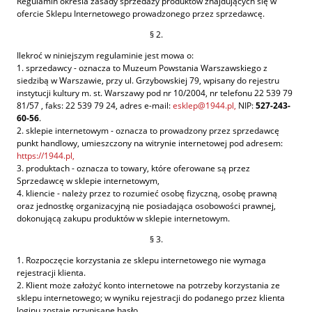
Regulamin określa zasady sprzedaży produktów znajdujących się w
ofercie Sklepu Internetowego prowadzonego przez sprzedawcę.
§ 2.
Ilekroć w niniejszym regulaminie jest mowa o:
1. sprzedawcy - oznacza to Muzeum Powstania Warszawskiego z
siedzibą w Warszawie, przy ul. Grzybowskiej 79, wpisany do rejestru
instytucji kultury m. st. Warszawy pod nr 10/2004, nr telefonu 22 539 79
81/57 , faks: 22 539 79 24, adres e-mail:
esklep@1944.pl,
NIP:
527-243-
60-56
.
2. sklepie internetowym - oznacza to prowadzony przez sprzedawcę
punkt handlowy, umieszczony na witrynie internetowej pod adresem:
https://1944.pl,
3. produktach - oznacza to towary, które oferowane są przez
Sprzedawcę w sklepie internetowym,
4. kliencie - należy przez to rozumieć osobę fizyczną, osobę prawną
oraz jednostkę organizacyjną nie posiadająca osobowości prawnej,
dokonującą zakupu produktów w sklepie internetowym.
§ 3.
1. Rozpoczęcie korzystania ze sklepu internetowego nie wymaga
rejestracji klienta.
2. Klient może założyć konto internetowe na potrzeby korzystania ze
sklepu internetowego; w wyniku rejestracji do podanego przez klienta
loginu zostaje przypisane hasło.