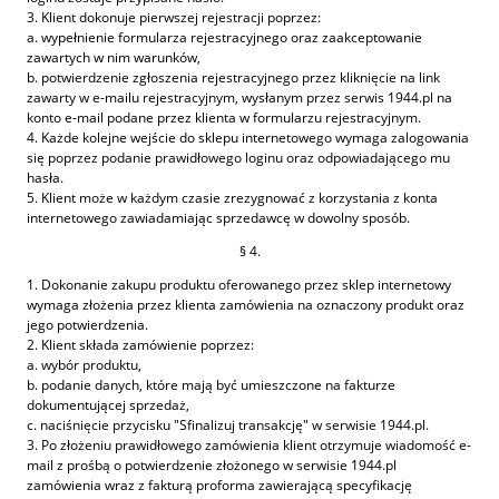
3. Klient dokonuje pierwszej rejestracji poprzez:
a. wypełnienie formularza rejestracyjnego oraz zaakceptowanie
zawartych w nim warunków,
b. potwierdzenie zgłoszenia rejestracyjnego przez kliknięcie na link
zawarty w e-mailu rejestracyjnym, wysłanym przez serwis 1944.pl na
konto e-mail podane przez klienta w formularzu rejestracyjnym.
4. Każde kolejne wejście do sklepu internetowego wymaga zalogowania
się poprzez podanie prawidłowego loginu oraz odpowiadającego mu
hasła.
5. Klient może w każdym czasie zrezygnować z korzystania z konta
internetowego zawiadamiając sprzedawcę w dowolny sposób.
§ 4.
1. Dokonanie zakupu produktu oferowanego przez sklep internetowy
wymaga złożenia przez klienta zamówienia na oznaczony produkt oraz
jego potwierdzenia.
2. Klient składa zamówienie poprzez:
a. wybór produktu,
b. podanie danych, które mają być umieszczone na fakturze
dokumentującej sprzedaż,
c. naciśnięcie przycisku "Sfinalizuj transakcję" w serwisie 1944.pl.
3. Po złożeniu prawidłowego zamówienia klient otrzymuje wiadomość e-
mail z prośbą o potwierdzenie złożonego w serwisie 1944.pl
zamówienia wraz z fakturą proforma zawierającą specyfikację