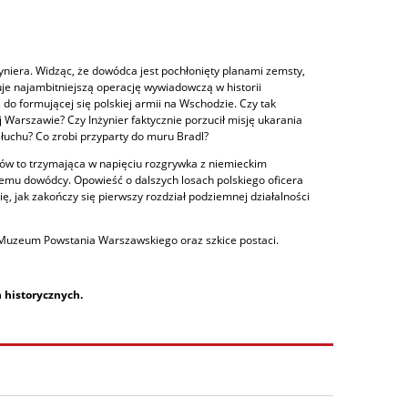
yniera. Widząc, że dowódca jest pochłonięty planami zemsty,
juje najambitniejszą operację wywiadowczą w historii
do formującej się polskiej armii na Wschodzie. Czy tak
arszawie? Czy Inżynier faktycznie porzucił misję ukarania
osłuchu? Co zrobi przyparty do muru Bradl?
ów to trzymająca w napięciu rozgrywka z niemieckim
emu dowódcy. Opowieść o dalszych losach polskiego oficera
ię, jak zakończy się pierwszy rozdział podziemnej działalności
o Muzeum Powstania Warszawskiego oraz szkice postaci.
h historycznych.