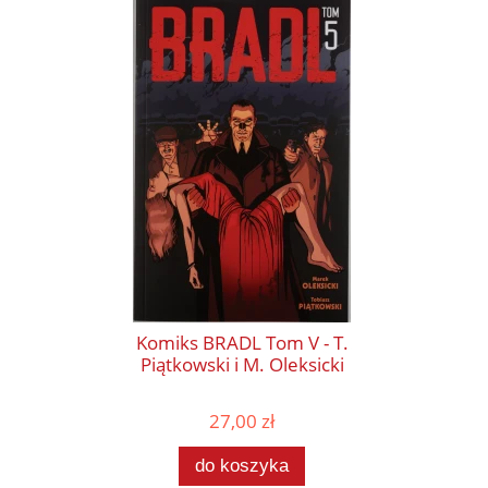
Komiks BRADL Tom V - T.
Piątkowski i M. Oleksicki
27,00 zł
do koszyka