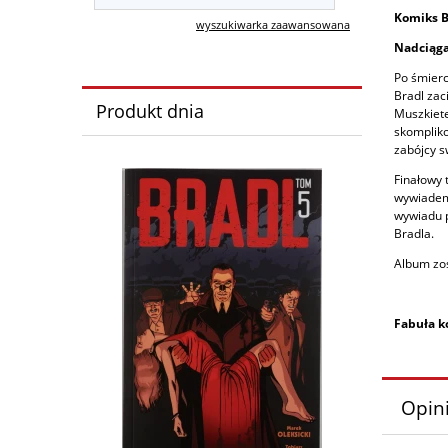
Komiks B
wyszukiwarka zaawansowana
Nadciąga
Po śmierc
Bradl zac
Produkt dnia
Muszkiete
skompliko
zabójcy s
Finałowy 
wywiadem 
wywiadu p
Bradla.
Album zos
Fabuła k
Opini