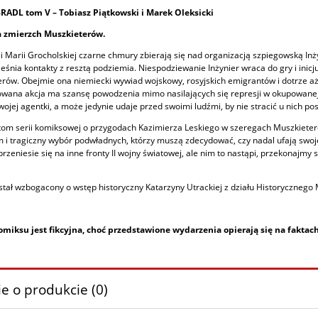
RADL tom V – Tobiasz Piątkowski i Marek Oleksicki
 zmierzch Muszkieterów.
i Marii Grocholskiej czarne chmury zbierają się nad organizacją szpiegowską Inż
ieśnia kontakty z resztą podziemia. Niespodziewanie Inżynier wraca do gry i inic
rów. Obejmie ona niemiecki wywiad wojskowy, rosyjskich emigrantów i dotrze aż 
wana akcja ma szansę powodzenia mimo nasilających się represji w okupowanej W
wojej agentki, a może jedynie udaje przed swoimi ludźmi, by nie stracić u nich p
tom serii komiksowej o przygodach Kazimierza Leskiego w szeregach Muszkieter
i tragiczny wybór podwładnych, którzy muszą zdecydować, czy nadal ufają swoj
rzeniesie się na inne fronty II wojny światowej, ale nim to nastąpi, przekonajmy s
tał wzbogacony o wstęp historyczny Katarzyny Utrackiej z działu Historyczneg
omiksu jest fikcyjna, choć przedstawione wydarzenia opierają się na faktac
e o produkcie (0)