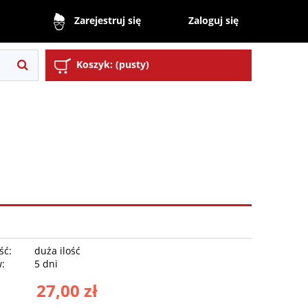
Zaloguj się
Zarejestruj się
Koszyk:
(pusty)
ść:
duża ilość
w:
5 dni
27,00 zł