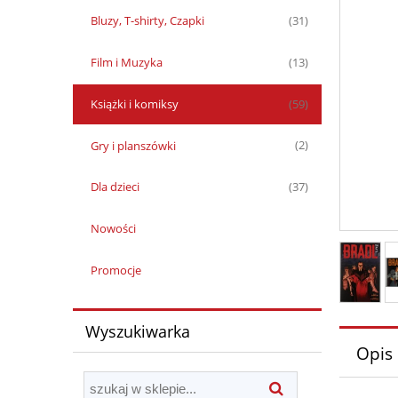
Bluzy, T-shirty, Czapki
(31)
Film i Muzyka
(13)
Książki i komiksy
(59)
Gry i planszówki
(2)
Dla dzieci
(37)
Nowości
Promocje
Wyszukiwarka
Opis