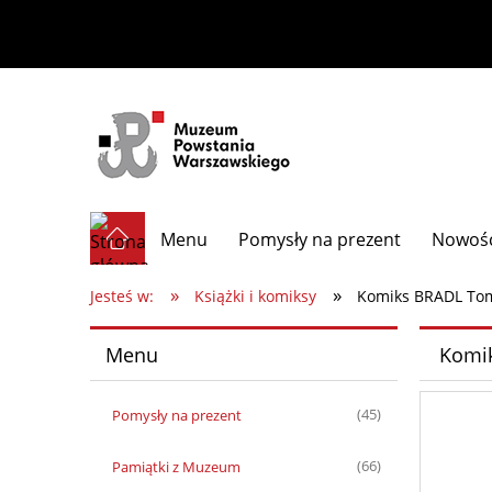
Menu
Pomysły na prezent
Nowoś
»
»
Jesteś w:
Książki i komiksy
Komiks BRADL Tom V
Menu
Komik
Pomysły na prezent
(45)
Pamiątki z Muzeum
(66)