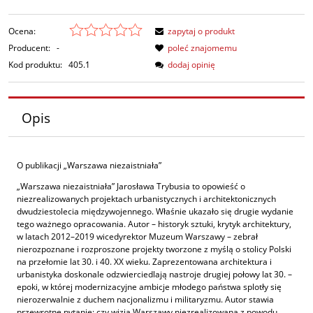
Ocena:
zapytaj o produkt
Producent:
-
poleć znajomemu
Kod produktu:
405.1
dodaj opinię
Opis
O publikacji „Warszawa niezaistniała”
„Warszawa niezaistniała” Jarosława Trybusia to opowieść o
niezrealizowanych projektach urbanistycznych i architektonicznych
dwudziestolecia międzywojennego. Właśnie ukazało się drugie wydanie
tego ważnego opracowania. Autor – historyk sztuki, krytyk architektury,
w latach 2012–2019 wicedyrektor Muzeum Warszawy – zebrał
nierozpoznane i rozproszone projekty tworzone z myślą o stolicy Polski
na przełomie lat 30. i 40. XX wieku. Zaprezentowana architektura i
urbanistyka doskonale odzwierciedlają nastroje drugiej połowy lat 30. –
epoki, w której modernizacyjne ambicje młodego państwa splotły się
nierozerwalnie z duchem nacjonalizmu i militaryzmu. Autor stawia
przewrotne pytanie: czy wizja Warszawy niezrealizowana z powodu