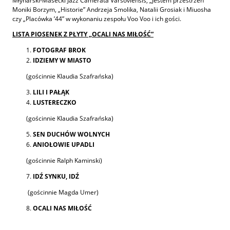
Młynarski-Masecki Jazz Camerata Varsoviensis, „Jestem przestrzeń”
Moniki Borzym, „Historie” Andrzeja Smolika, Natalii Grosiak i Miuosha
czy „Placówka ’44” w wykonaniu zespołu Voo Voo i ich gości.
LISTA PIOSENEK Z PŁYTY „OCALI NAS MIŁOŚĆ”
FOTOGRAF BROK
IDZIEMY W MIASTO
(gościnnie Klaudia Szafrańska)
LILI I PAŁĄK
LUSTERECZKO
(gościnnie Klaudia Szafrańska)
SEN DUCHÓW WOLNYCH
ANIOŁOWIE UPADLI
(gościnnie Ralph Kaminski)
IDŹ SYNKU, IDŹ
(gościnnie Magda Umer)
OCALI NAS MIŁOŚĆ