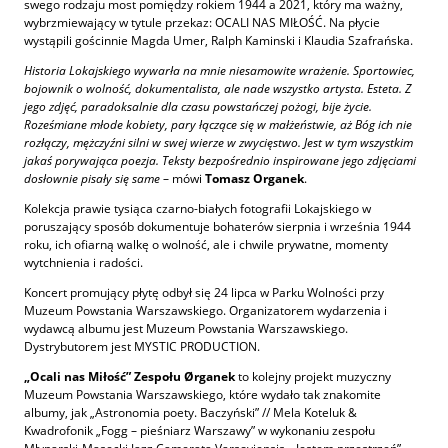
swego rodzaju most pomiędzy rokiem 1944 a 2021, który ma ważny,
wybrzmiewający w tytule przekaz: OCALI NAS MIŁOŚĆ. Na płycie
wystąpili gościnnie Magda Umer, Ralph Kaminski i Klaudia Szafrańska.
Historia Lokajskiego wywarła na mnie niesamowite wrażenie. Sportowiec,
bojownik o wolność, dokumentalista, ale nade wszystko artysta. Esteta. Z
jego zdjęć, paradoksalnie dla czasu powstańczej pożogi, bije życie.
Roześmiane młode kobiety, pary łączące się w małżeństwie, aż Bóg ich nie
rozłączy, mężczyźni silni w swej wierze w zwycięstwo. Jest w tym wszystkim
jakaś porywająca poezja. Teksty bezpośrednio inspirowane jego zdjęciami
dosłownie pisały się same
– mówi
Tomasz Organek
.
Kolekcja prawie tysiąca czarno-białych fotografii Lokajskiego w
poruszający sposób dokumentuje bohaterów sierpnia i września 1944
roku, ich ofiarną walkę o wolność, ale i chwile prywatne, momenty
wytchnienia i radości.
Koncert promujący płytę odbył się 24 lipca w Parku Wolności przy
Muzeum Powstania Warszawskiego. Organizatorem wydarzenia i
wydawcą albumu jest Muzeum Powstania Warszawskiego.
Dystrybutorem jest MYSTIC PRODUCTION.
„Ocali nas Miłość” Zespołu Ørganek
to kolejny projekt muzyczny
Muzeum Powstania Warszawskiego, które wydało tak znakomite
albumy, jak „Astronomia poety. Baczyński” // Mela Koteluk &
Kwadrofonik „Fogg – pieśniarz Warszawy” w wykonaniu zespołu