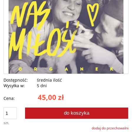
Dostępność:
średnia ilość
Wysyłka w:
5 dni
45,00 zł
Cena:
do koszyka
szt.
dodaj do przechowalni