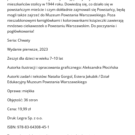
mieszkańców stolicy w 1944 roku. Dowiedzą się, co działo się w
powstańczym mieście i czym dokładnie zajmowali się Powstańcy, będą
mogli także zajrzeć do Muzeum Powstania Warszawskiego. Poza
nieszablonowymi łamigłówkami i kolorowankami książeczki zawierają
mnóstwo ciekawostek o Powstaniu Warszawskim. Do poczytania i
pogłówkowania!
Seria: Chwaty
Wydanie pierwsze, 2023
Zeszyt dla dzieci w wieku 7–10 lat
Autorka ilustracji i opracowania graficznego: Aleksandra Płocińska
Autorki zadań i tekstów: Natalia Gorgol, Estera Jakubik / Dział
Edukacyjny Muzeum Powstania Warszawskiego
Oprawa: miękka
Objętość: 36 stron
Cena: 19,99 zł
Druk: Legra Sp. z o.o.
ISBN: 978-83-64308-45-1