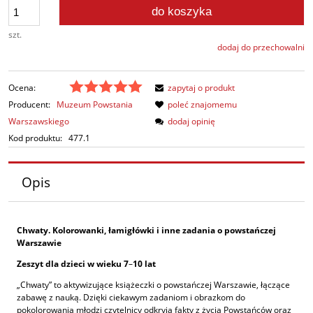
do koszyka
szt.
dodaj do przechowalni
Ocena:
zapytaj o produkt
Producent:
Muzeum Powstania
poleć znajomemu
Warszawskiego
dodaj opinię
Kod produktu:
477.1
Opis
Chwaty. Kolorowanki, łamigłówki i inne zadania o powstańczej
Warszawie
Zeszyt dla dzieci w wieku 7
–
10 lat
„Chwaty” to aktywizujące książeczki o powstańczej Warszawie, łączące
zabawę z nauką. Dzięki ciekawym zadaniom i obrazkom do
pokolorowania młodzi czytelnicy odkryją fakty z życia Powstańców oraz