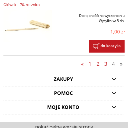
Ołówek – 70. rocznica
Dostępność:
na wyczerpaniu
Wysyłka w:
5 dni
1,00 zł
do koszyka
«
1
2
3
4
»
ZAKUPY
POMOC
MOJE KONTO
pokaż pełną wersję strony